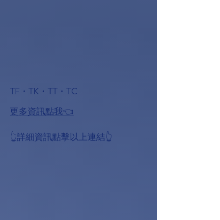
TF・TK・TT・TC
更多資訊點我👈
👆詳細資訊點擊以上連結👆