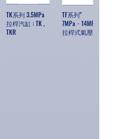
TK系列 3.5MPa
TF系列"
拉桿汽缸 : TK ,
7MPa・14MPa
TKR
拉桿式氣壓缸