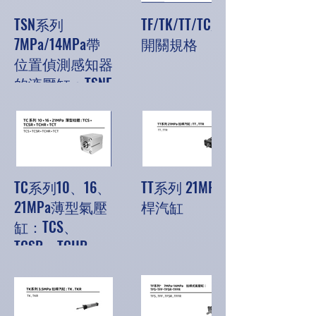
TSN系列
TF/TK/TT/TC系列
7MPa/14MPa帶
開關規格
位置偵測感知器
的液壓缸：TSNE
TC系列10、16、
TT系列 21MPa 拉
21MPa薄型氣壓
桿汽缸
缸：TCS、
TCSR、TCHR、
TCT