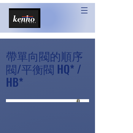
帶單向閥的順序
閥/平衡閥 HQ* /
HB*