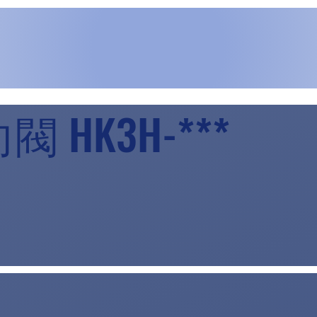
 HK3H-***