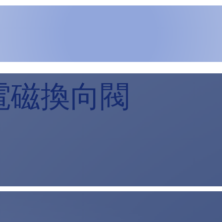
電磁換向閥