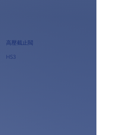
高壓截止閥
HS3