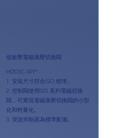
低衝擊電磁液壓切換閥
HDD3C-WY*
1. 安裝尺寸符合ISO 標準。
2. 控制閥使用025 系列電磁切換
閥，可實現電磁液壓切換閥的小型
化和輕量化。
3. 突波抑制器為標準配備。