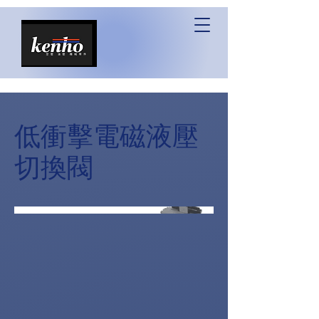
低衝擊電磁液壓
切換閥