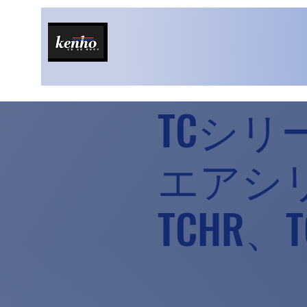
TCシリー
エアシリ
TCHR、T