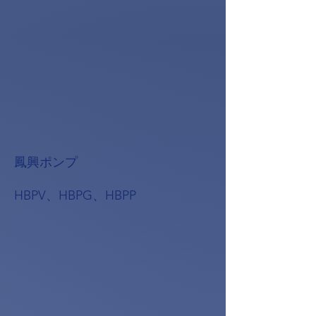
鳳興ポンプ
HBPV、HBPG、HBPP