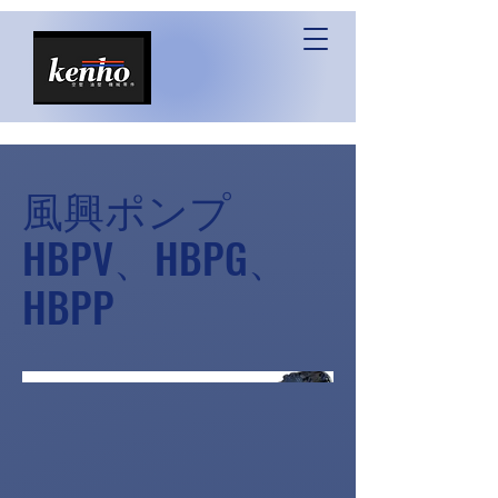
風興ポンプ
HBPV、HBPG、
HBPP