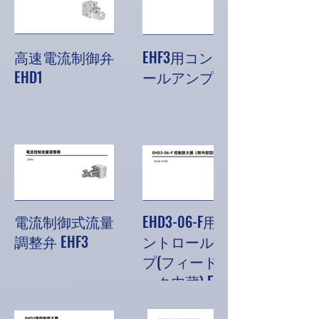
高速電流制御弁
EHF3用コントロ
EHD1
ールアンプ
電流制御式流量
EHD3-06-F用コ
調整弁 EHF3
ントロールアン
プ(フィードバ
ック内蔵) ECAD-
D1FB