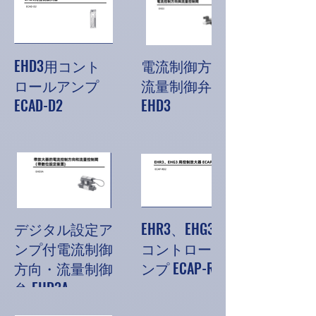
EHD3用コント
電流制御方向・
ロールアンプ
流量制御弁
ECAD-D2
EHD3
デジタル設定ア
EHR3、EHG3用
ンプ付電流制御
コントロールア
方向・流量制御
ンプ ECAP-RD2
弁 EHD3A