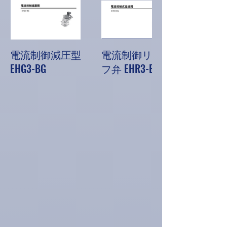
電流制御減圧型
電流制御リリー
EHG3-BG
フ弁 EHR3-BG