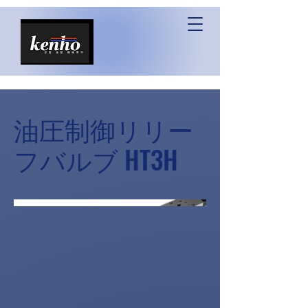
油圧制御リリー
フバルブ HT3H