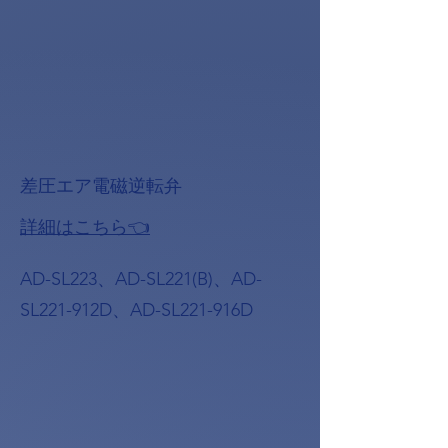
差圧エア電磁逆転弁
詳細はこちら👈
AD-SL223、AD-SL221(B)、AD-
SL221-912D、AD-SL221-916D