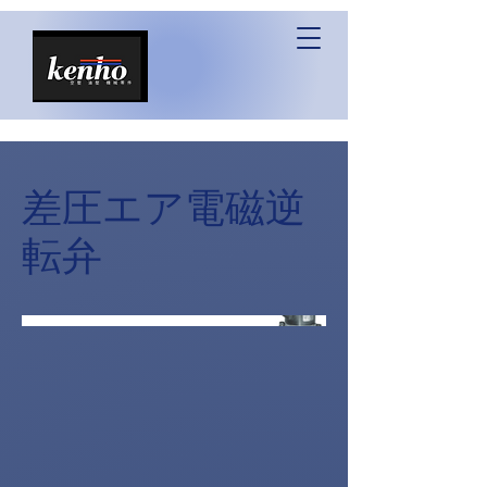
差圧エア電磁逆
転弁